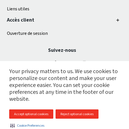
Liens utiles
Accès client
Ouverture de session
Suivez-nous
Your privacy matters to us. We use cookies to
personalize our content and make your user
experience easier. You can set your cookie
preferences at any time in the footer of our
website.
© 2009 - 2026 Centre de services de paie CGI inc.
Accept optional cookies
Reject optional cookies
Plan du site
|
Notes juridiques
|
Gestion des témoins
|
Cookie Preferences
Politique de protection des données personnelles