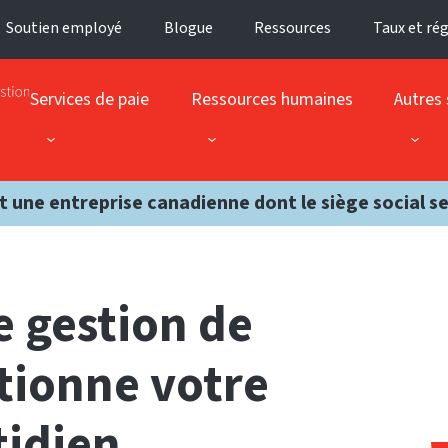
Soutien employé
Blogue
Ressources
Taux et ré
Services de paie
Ressources humaines
Autres 
t une entreprise canadienne dont le siège social s
e gestion de
utionne votre
tidien.