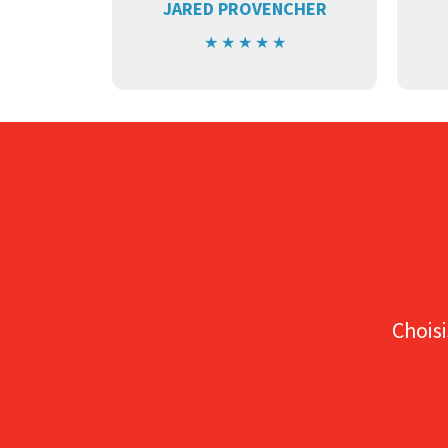
JARED PROVENCHER
★
★
★
★
★
Choisi