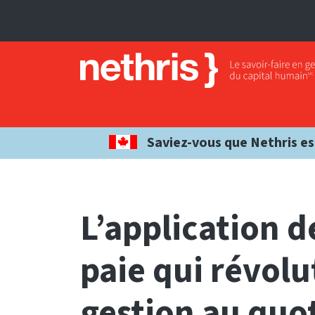
Saviez-vous que Nethris es
L’application d
paie qui révol
gestion au quo