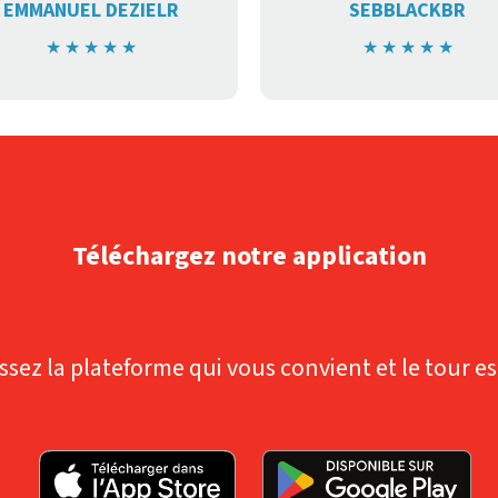
EMMANUEL DEZIELR
SEBBLACKBR
★
★
★
★
★
★
★
★
★
★
Téléchargez notre application
ssez la plateforme qui vous convient et le tour es