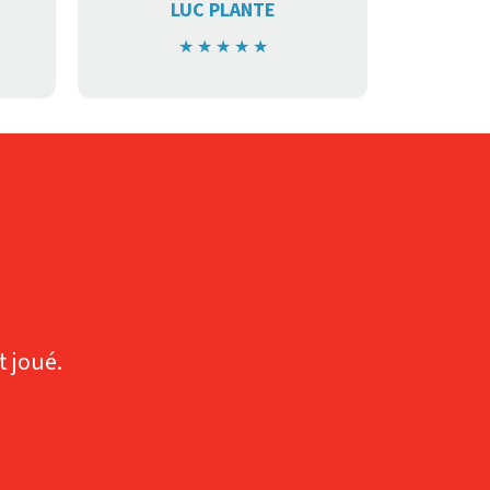
LUC PLANTE
★
★
★
★
★
t joué.