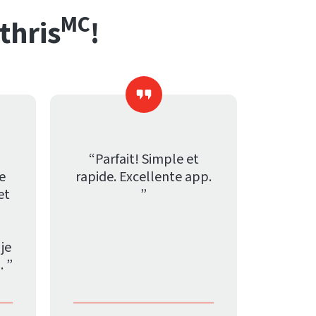
MC
thris
!
“Parfait! Simple et
Je
rapide. Excellente app.
et
”
 je
. ”