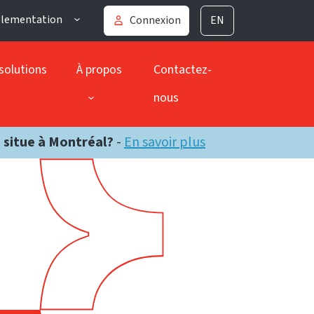
glementation
Connexion
EN
solutions
À propos
Contactez-
nous
e situe à Montréal?
-
En savoir plus