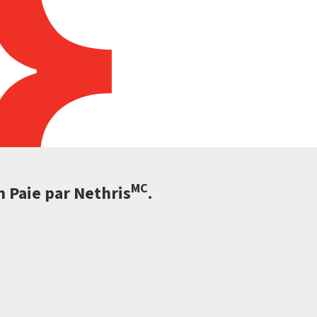
MC
n Paie par Nethris
.