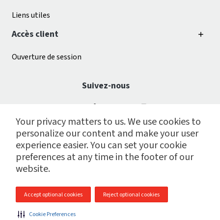
Liens utiles
Accès client
Ouverture de session
Suivez-nous
Your privacy matters to us. We use cookies to
personalize our content and make your user
experience easier. You can set your cookie
preferences at any time in the footer of our
website.
© 2009 - 2026 Centre de services de paie CGI inc.
Accept optional cookies
Reject optional cookies
Plan du site
|
Notes juridiques
|
Gestion des témoins
|
Cookie Preferences
Politique de protection des données personnelles