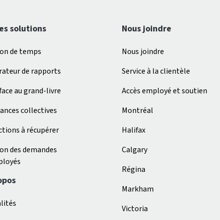
es solutions
Nous joindre
ion de temps
Nous joindre
ateur de rapports
Service à la clientèle
face au grand-livre
Accès employé et soutien
ances collectives
Montréal
tions à récupérer
Halifax
ion des demandes
Calgary
ployés
Régina
opos
Markham
lités
Victoria