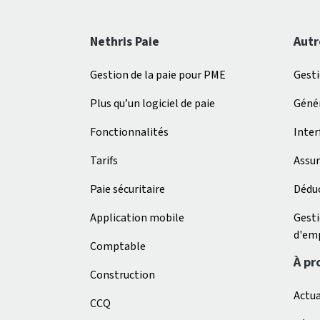
Nethris Paie
Autr
Gestion de la paie pour PME
Gest
Plus qu’un logiciel de paie
Génér
Fonctionnalités
Inter
Tarifs
Assur
Paie sécuritaire
Déduc
Application mobile
Gest
d'em
Comptable
À pr
Construction
Actua
CCQ