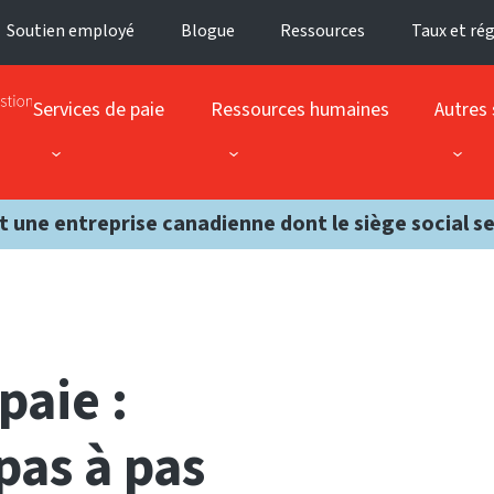
Soutien employé
Blogue
Ressources
Taux et ré
Services de paie
Ressources humaines
Autres 
t une entreprise canadienne dont le siège social s
paie :
pas à pas