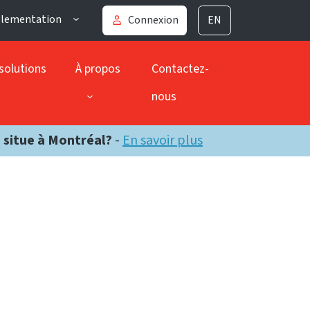
glementation
Connexion
EN
solutions
À propos
Contactez-
nous
e situe à Montréal?
-
En savoir plus