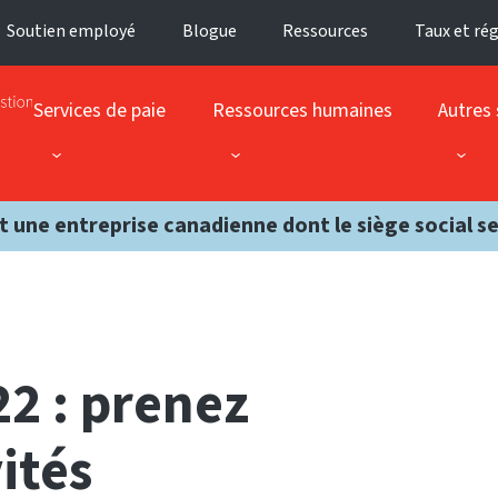
Soutien employé
Blogue
Ressources
Taux et ré
Services de paie
Ressources humaines
Autres 
t une entreprise canadienne dont le siège social s
22 : prenez
ités