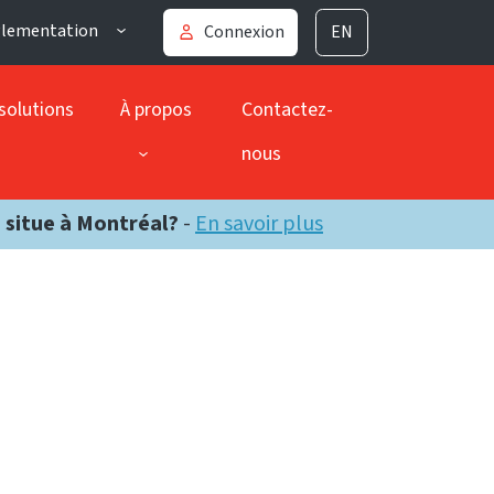
glementation
Connexion
EN
solutions
À propos
Contactez-
nous
e situe à Montréal?
-
En savoir plus