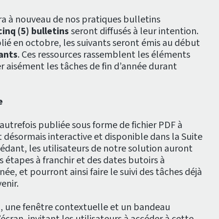
ra à nouveau de nos pratiques bulletins
cinq (5) bulletins
seront diffusés à leur intention.
blié en octobre, les suivants seront émis au début
vants
. Ces ressources rassemblent les éléments
r aisément les tâches de fin d’année durant
e
utrefois publiée sous forme de fichier PDF à
est désormais interactive et disponible dans la Suite
cédant, les utilisateurs de notre solution auront
 étapes à franchir et des dates butoirs à
née, et pourront ainsi faire le suivi des tâches déjà
enir.
 une fenêtre contextuelle et un bandeau
’écran, invitant les utilisateurs à accéder à cette