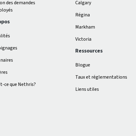
ion des demandes
Calgary
ployés
Régina
opos
Markham
lités
Victoria
ignages
Ressources
naires
Blogue
ères
Taux et réglementations
t-ce que Nethris?
Liens utiles