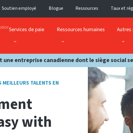
Soutien employé
Blogue
Ressources
Taux et ré
Services de paie
Ressources humaines
Autres 
t une entreprise canadienne dont le siège social s
S MEILLEURS TALENTS EN
ement
asy with