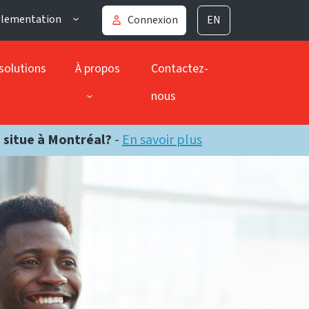
glementation
Connexion
EN
solutions
À propos
Contactez-
nous
e situe à Montréal?
-
En savoir plus