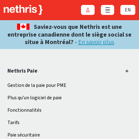
EN
Connexion
Close menu
Saviez-vous que Nethris est une
entreprise canadienne dont le siège social se
situe à Montréal?
-
En savoir plus
Nethris Paie
Gestion de la paie pour PME
Plus qu’un logiciel de paie
Fonctionnalités
Tarifs
Paie sécuritaire