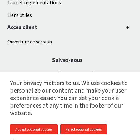
Taux et réglementations
Liens utiles
Accès client
Ouverture de session
Suivez-nous
Your privacy matters to us. We use cookies to
personalize our content and make your user
experience easier. You can set your cookie
preferences at any time in the footer of our
website.
© 2009 - 2026 Centre de services de paie CGI inc.
Accept optional cookies
Reject optional cookies
Plan du site
|
Notes juridiques
|
Gestion des témoins
|